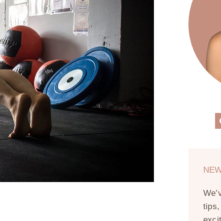
NEW
We’
tips
exci